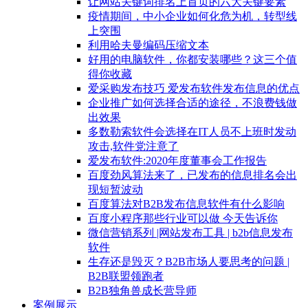
让网站关键词排名上首页的六大关键要素
疫情期间，中小企业如何化危为机，转型线
上突围
利用哈夫曼编码压缩文本
好用的电脑软件，你都安装哪些？这三个值
得你收藏
爱采购发布技巧 爱发布软件发布信息的优点
企业推广如何选择合适的途径，不浪费钱做
出效果
多数勒索软件会选择在IT人员不上班时发动
攻击,软件党注意了
爱发布软件:2020年度董事会工作报告
百度劲风算法来了，已发布的信息排名会出
现短暂波动
百度算法对B2B发布信息软件有什么影响
百度小程序那些行业可以做 今天告诉你
微信营销系列 |网站发布工具 | b2b信息发布
软件
生存还是毁灭？B2B市场人要思考的问题 |
B2B联盟领跑者
B2B独角兽成长营导师
案例展示