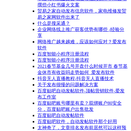
撰些小红书爆火文案
贸易之家自动发布信息软件，家电维修发贸
易之家网软件出来了
什么是搜采通？
企业网络线上推广获客优势有哪些 -经验分
享
网络推广越来越难，应该如何应对？爱发布
软件
百度智能小程序注册流程
百度智能小程序注册流程
2021春节基金几号开盘什么时候开市 春节基
金休市有收益吗走势如何_爱发布软件
抖音无人直播教程-抖音无人直播技术
关于发布很慢的问题解决方案
百度贴吧自动发帖软件-顶帖营销软件-爱发
布工作室
百度贴吧账号哪里有卖？双绑账户80安全
分，百度贴吧账户出售批发
百度贴吧自动发帖软件
百度贴吧软件，自动发帖软件那个好用
太神奇了，文章排名发布前居然可以这样预