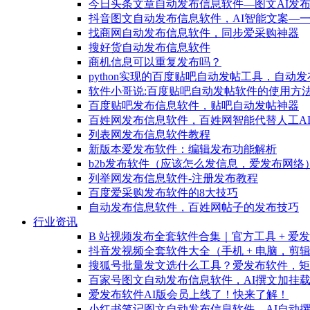
今日头条文章自动发布信息软件—图文AI发
抖音图文自动发布信息软件，AI智能文案—
找商网自动发布信息软件，同步爱采购神器
搜好货自动发布信息软件
商机信息可以重复发布吗？
python实现的百度贴吧自动发帖工具，自动
软件小哥说:百度贴吧自动发帖软件的使用方
百度贴吧发布信息软件，贴吧自动发帖神器
百姓网发布信息软件，百姓网智能代替人工A
列表网发布信息软件教程
新版本爱发布软件：编辑发布功能解析
b2b发布软件（应该怎么发信息，爱发布网络
列举网发布信息软件-注册发布教程
百度爱采购发布软件的8大技巧
自动发布信息软件，百姓网帖子的发布技巧
行业资讯
B 站视频发布全套软件合集｜官方工具 + 爱
抖音发视频全套软件大全（手机 + 电脑，剪辑 +
搜狐号批量发文选什么工具？爱发布软件，矩
百家号图文自动发布信息软件，AI撰文加挂
爱发布软件AI版会员上线了！快来了解！
小红书笔记图文自动发布信息软件，AI自动