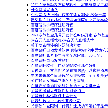
贸易之家自动发布信息软件，家电维修发贸易
什么是搜采通？
企业网络线上推广获客优势有哪些 -经验分享
网络推广越来越难，应该如何应对？爱发布软
百度智能小程序注册流程
百度智能小程序注册流程
2021春节基金几号开盘什么时候开市 春节
抖音无人直播教程-抖音无人直播技术
关于发布很慢的问题解决方案
百度贴吧自动发帖软件-顶帖营销软件-爱发布
百度贴吧账号哪里有卖？双绑账户80安全分
百度贴吧自动发帖软件
百度贴吧软件，自动发帖软件那个好用
太神奇了，文章排名发布前居然可以这样预测
中国未来30个最赚钱的商业模式，个个都是
如何提高发布成功率的注意事项
百度爱采购排序必须注意的六大关键要素
抖音直播间人气软件功能介绍！
抖音自动私信软件工具开发
旅行红包APP，软件开发公司
抢票软件被限制：付费加速成功率远低于显示