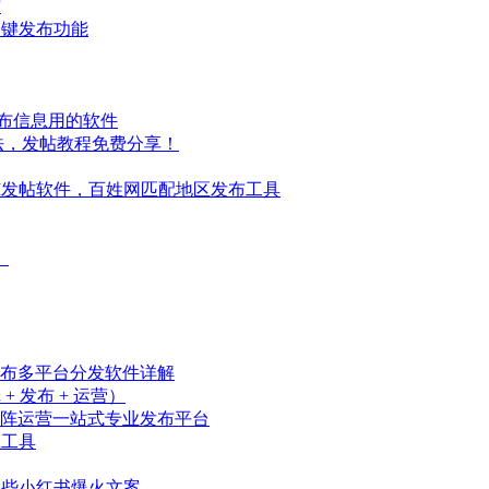
布
一键发布功能
发布信息用的软件
法，发帖教程免费分享！
I发帖软件，百姓网匹配地区发布工具
）
发布多平台分发软件详解
 发布 + 运营）
阵运营一站式专业发布平台
载工具
撰些小红书爆火文案