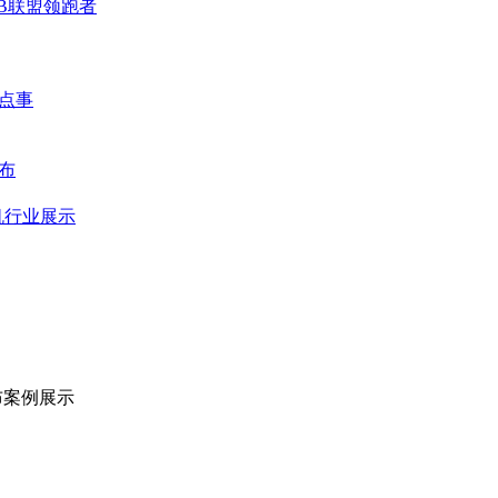
2B联盟领跑者
那点事
布
机行业展示
布案例展示