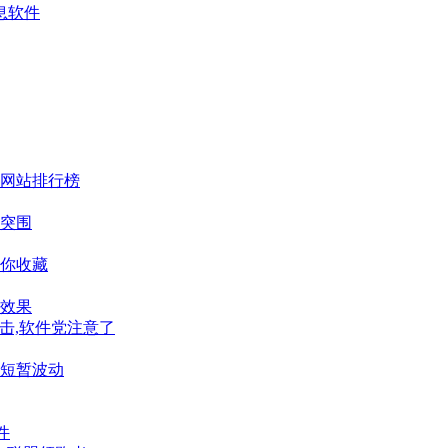
息软件
网站排行榜
突围
你收藏
效果
击,软件党注意了
短暂波动
件