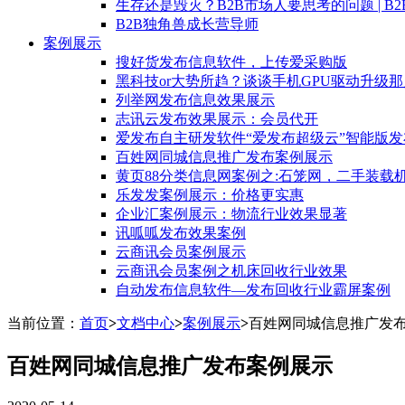
生存还是毁灭？B2B市场人要思考的问题 | B
B2B独角兽成长营导师
案例展示
搜好货发布信息软件，上传爱采购版
黑科技or大势所趋？谈谈手机GPU驱动升级
列举网发布信息效果展示
志讯云发布效果展示：会员代开
爱发布自主研发软件“爱发布超级云”智能版发
百姓网同城信息推广发布案例展示
黄页88分类信息网案例之:石笼网，二手装载
乐发发案例展示：价格更实惠
企业汇案例展示：物流行业效果显著
讯呱呱发布效果案例
云商讯会员案例展示
云商讯会员案例之机床回收行业效果
自动发布信息软件—发布回收行业霸屏案例
当前位置：
首页
>
文档中心
>
案例展示
>
百姓网同城信息推广发
百姓网同城信息推广发布案例展示