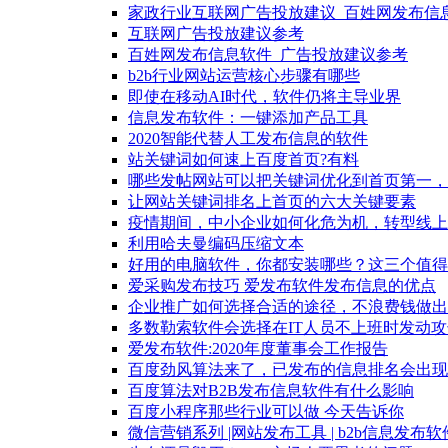
家政行业互联网广告投放建议_百姓网发布信
互联网广告投放建议参考
百姓网发布信息软件_广告投放建议参考
b2b行业网站运营核心步骤有哪些
即使在移动AI时代，软件仍将主导业界
信息发布软件：一键添加产品工具
2020智能代替人工发布信息的软件
站关键词如何速上百度首页?有料
哪些发帖网站可以把关键词优化到首页第一，
让网站关键词排名上首页的六大关键要素
疫情期间，中小企业如何化危为机，转型线上
利用哈夫曼编码压缩文本
好用的电脑软件，你都安装哪些？这三个值得
爱采购发布技巧 爱发布软件发布信息的优点
企业推广如何选择合适的途径，不浪费钱做出
多数勒索软件会选择在IT人员不上班时发动攻
爱发布软件:2020年度董事会工作报告
百度劲风算法来了，已发布的信息排名会出现
百度算法对B2B发布信息软件有什么影响
百度小程序那些行业可以做 今天告诉你
微信营销系列 |网站发布工具 | b2b信息发布软