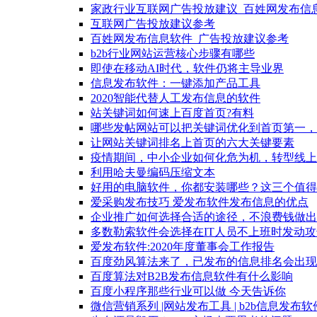
家政行业互联网广告投放建议_百姓网发布信
互联网广告投放建议参考
百姓网发布信息软件_广告投放建议参考
b2b行业网站运营核心步骤有哪些
即使在移动AI时代，软件仍将主导业界
信息发布软件：一键添加产品工具
2020智能代替人工发布信息的软件
站关键词如何速上百度首页?有料
哪些发帖网站可以把关键词优化到首页第一，
让网站关键词排名上首页的六大关键要素
疫情期间，中小企业如何化危为机，转型线上
利用哈夫曼编码压缩文本
好用的电脑软件，你都安装哪些？这三个值得
爱采购发布技巧 爱发布软件发布信息的优点
企业推广如何选择合适的途径，不浪费钱做出
多数勒索软件会选择在IT人员不上班时发动攻
爱发布软件:2020年度董事会工作报告
百度劲风算法来了，已发布的信息排名会出现
百度算法对B2B发布信息软件有什么影响
百度小程序那些行业可以做 今天告诉你
微信营销系列 |网站发布工具 | b2b信息发布软