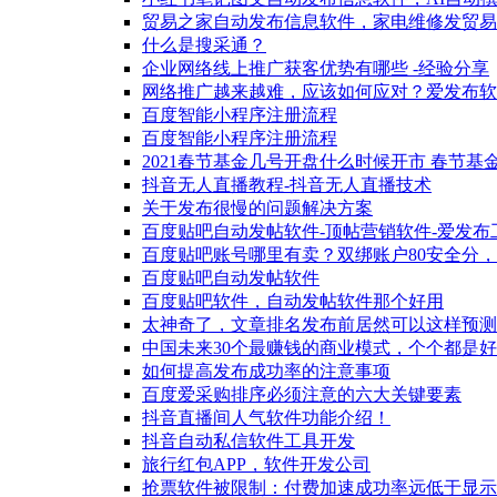
贸易之家自动发布信息软件，家电维修发贸易
什么是搜采通？
企业网络线上推广获客优势有哪些 -经验分享
网络推广越来越难，应该如何应对？爱发布软
百度智能小程序注册流程
百度智能小程序注册流程
2021春节基金几号开盘什么时候开市 春节
抖音无人直播教程-抖音无人直播技术
关于发布很慢的问题解决方案
百度贴吧自动发帖软件-顶帖营销软件-爱发布
百度贴吧账号哪里有卖？双绑账户80安全分
百度贴吧自动发帖软件
百度贴吧软件，自动发帖软件那个好用
太神奇了，文章排名发布前居然可以这样预测
中国未来30个最赚钱的商业模式，个个都是
如何提高发布成功率的注意事项
百度爱采购排序必须注意的六大关键要素
抖音直播间人气软件功能介绍！
抖音自动私信软件工具开发
旅行红包APP，软件开发公司
抢票软件被限制：付费加速成功率远低于显示