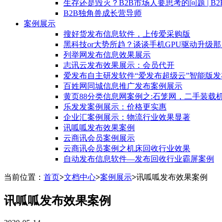
生存还是毁灭？B2B市场人要思考的问题 | B
B2B独角兽成长营导师
案例展示
搜好货发布信息软件，上传爱采购版
黑科技or大势所趋？谈谈手机GPU驱动升级
列举网发布信息效果展示
志讯云发布效果展示：会员代开
爱发布自主研发软件“爱发布超级云”智能版发
百姓网同城信息推广发布案例展示
黄页88分类信息网案例之:石笼网，二手装载
乐发发案例展示：价格更实惠
企业汇案例展示：物流行业效果显著
讯呱呱发布效果案例
云商讯会员案例展示
云商讯会员案例之机床回收行业效果
自动发布信息软件—发布回收行业霸屏案例
当前位置：
首页
>
文档中心
>
案例展示
>
讯呱呱发布效果案例
讯呱呱发布效果案例