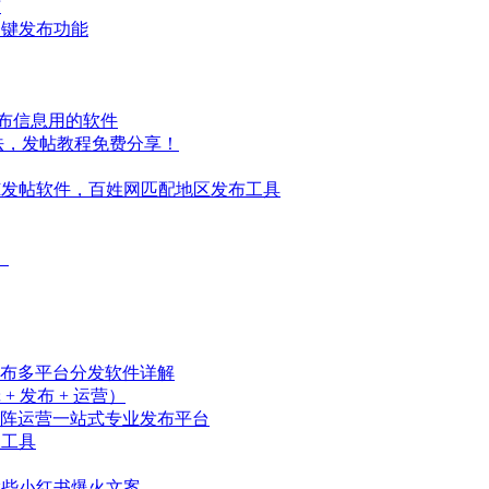
布
一键发布功能
发布信息用的软件
法，发帖教程免费分享！
I发帖软件，百姓网匹配地区发布工具
）
发布多平台分发软件详解
 发布 + 运营）
阵运营一站式专业发布平台
载工具
撰些小红书爆火文案