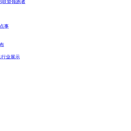
2B联盟领跑者
那点事
布
机行业展示