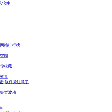
息软件
网站排行榜
突围
你收藏
效果
击,软件党注意了
短暂波动
件