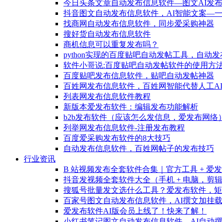
今日头条文章自动发布信息软件—图文AI发
抖音图文自动发布信息软件，AI智能文案—
找商网自动发布信息软件，同步爱采购神器
搜好货自动发布信息软件
商机信息可以重复发布吗？
python实现的百度贴吧自动发帖工具，自动
软件小哥说:百度贴吧自动发帖软件的使用方
百度贴吧发布信息软件，贴吧自动发帖神器
百姓网发布信息软件，百姓网智能代替人工A
列表网发布信息软件教程
新版本爱发布软件：编辑发布功能解析
b2b发布软件（应该怎么发信息，爱发布网络
列举网发布信息软件-注册发布教程
百度爱采购发布软件的8大技巧
自动发布信息软件，百姓网帖子的发布技巧
行业资讯
B 站视频发布全套软件合集｜官方工具 + 爱
抖音发视频全套软件大全（手机 + 电脑，剪辑 +
搜狐号批量发文选什么工具？爱发布软件，矩
百家号图文自动发布信息软件，AI撰文加挂
爱发布软件AI版会员上线了！快来了解！
小红书笔记图文自动发布信息软件，AI自动