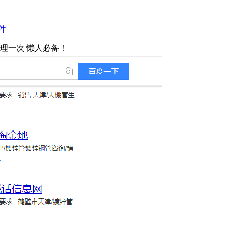
件
打理一次 懒人必备！