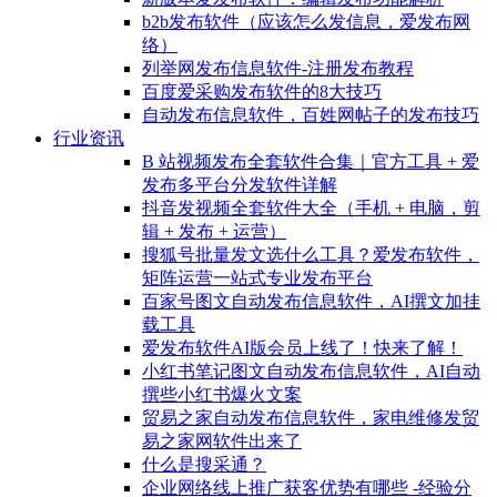
b2b发布软件（应该怎么发信息，爱发布网
络）
列举网发布信息软件-注册发布教程
百度爱采购发布软件的8大技巧
自动发布信息软件，百姓网帖子的发布技巧
行业资讯
B 站视频发布全套软件合集｜官方工具 + 爱
发布多平台分发软件详解
抖音发视频全套软件大全（手机 + 电脑，剪
辑 + 发布 + 运营）
搜狐号批量发文选什么工具？爱发布软件，
矩阵运营一站式专业发布平台
百家号图文自动发布信息软件，AI撰文加挂
载工具
爱发布软件AI版会员上线了！快来了解！
小红书笔记图文自动发布信息软件，AI自动
撰些小红书爆火文案
贸易之家自动发布信息软件，家电维修发贸
易之家网软件出来了
什么是搜采通？
企业网络线上推广获客优势有哪些 -经验分