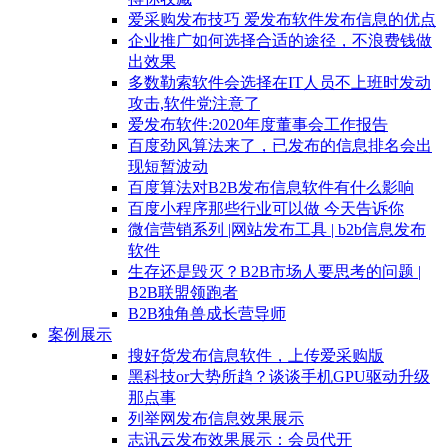
爱采购发布技巧 爱发布软件发布信息的优点
企业推广如何选择合适的途径，不浪费钱做
出效果
多数勒索软件会选择在IT人员不上班时发动
攻击,软件党注意了
爱发布软件:2020年度董事会工作报告
百度劲风算法来了，已发布的信息排名会出
现短暂波动
百度算法对B2B发布信息软件有什么影响
百度小程序那些行业可以做 今天告诉你
微信营销系列 |网站发布工具 | b2b信息发布
软件
生存还是毁灭？B2B市场人要思考的问题 |
B2B联盟领跑者
B2B独角兽成长营导师
案例展示
搜好货发布信息软件，上传爱采购版
黑科技or大势所趋？谈谈手机GPU驱动升级
那点事
列举网发布信息效果展示
志讯云发布效果展示：会员代开