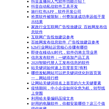
抖音直播间人气软件功能介绍！
抖音自动私信软件工具开发
旅行红包APP，软件开发公司
抢票软件被限制：付费加速成功率远低于显
示结果
家政行业互联网广告投放建议_百姓网发布信
息软件
互联网广告投放建议参考
百姓网发布信息软件_广告投放建议参考
b2b行业网站运营核心步骤有哪些
即使在移动AI时代，软件仍将主导业界
信息发布软件：一键添加产品工具
2020智能代替人工发布信息的软件
站关键词如何速上百度首页?有料
哪些发帖网站可以把关键词优化到首页第
一，网站排行榜
让网站关键词排名上首页的六大关键要素
疫情期间，中小企业如何化危为机，转型线
上突围
利用哈夫曼编码压缩文本
好用的电脑软件，你都安装哪些？这三个值
得你收藏