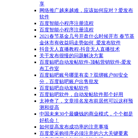
享
网络推广越来越难，应该如何应对？爱发布
软件
百度智能小程序注册流程
百度智能小程序注册流程
2021春节基金几号开盘什么时候开市 春节基
金休市有收益吗走势如何_爱发布软件
抖音无人直播教程-抖音无人直播技术
关于发布很慢的问题解决方案
百度贴吧自动发帖软件-顶帖营销软件-爱发
布工作室
百度贴吧账号哪里有卖？双绑账户80安全
分，百度贴吧账户出售批发
百度贴吧自动发帖软件
百度贴吧软件，自动发帖软件那个好用
太神奇了，文章排名发布前居然可以这样预
测和提高
中国未来30个最赚钱的商业模式，个个都是
好机会！
如何提高发布成功率的注意事项
百度爱采购排序必须注意的六大关键要素