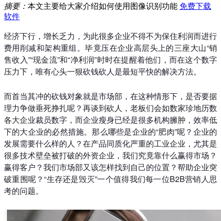
摘要：
本文主要给大家介绍如何使用图像识别功能
免费下载
软件
经济下行，增长乏力，为此很多企业不得不为保住利润而进行
费用削减和架构重组。毕竟压在企业高层头上的三座大山“销
售收入”“现金流”和“净利润”时时在提醒着他们，而在这个数字
压力下，唯有心头一狠砍钱砍人是最短平快的解决方法。
而首当其冲的砍钱对象就是市场部，在这种情形下，是否要据
理力争做垂死挣扎呢？再谈到砍人，老板们会如数家珍地历数
各大企业裁员数字，而企业瘦身已经是很多机构臃肿，效率低
下的大企业的必然措施。那么哪些是企业的“肥肉”呢？企业的
发展需要什么样的人？在产品同质化严重的工业企业，尤其是
很多技术壁垒被打破的外资企业，我们究竟靠什么赢得市场？
赢得客户？我们市场部又该怎样找到自己的位置？帮助企业突
破重围呢？“生存还是毁灭”一个值得我们每一位B2B营销人思
考的问题。