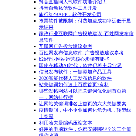
抖音直播间人气软件功能介绍！
抖音自动私信软件工具开发
旅行红包APP，软件开发公司
抢票软件被限制：付费加速成功率远低于显
示结果
家政行业互联网广告投放建议_百姓网发布信
息软件
互联网广告投放建议参考
百姓网发布信息软件_广告投放建议参考
b2b行业网站运营核心步骤有哪些
即使在移动AI时代，软件仍将主导业界
信息发布软件：一键添加产品工具
2020智能代替人工发布信息的软件
站关键词如何速上百度首页?有料
哪些发帖网站可以把关键词优化到首页第
一，网站排行榜
让网站关键词排名上首页的六大关键要素
疫情期间，中小企业如何化危为机，转型线
上突围
利用哈夫曼编码压缩文本
好用的电脑软件，你都安装哪些？这三个值
得你收藏