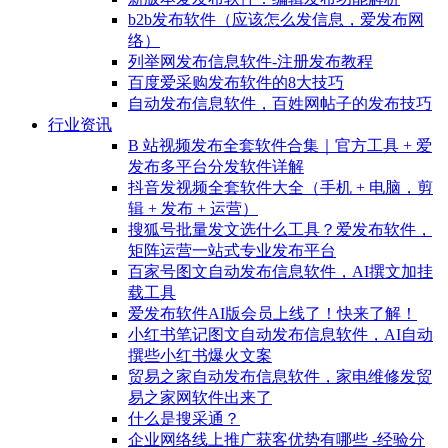
b2b发布软件（应该怎么发信息，爱发布网
络）
列举网发布信息软件-注册发布教程
百度爱采购发布软件的8大技巧
自动发布信息软件，百姓网帖子的发布技巧
行业资讯
B 站视频发布全套软件合集｜官方工具 + 爱
发布多平台分发软件详解
抖音发视频全套软件大全（手机 + 电脑，剪
辑 + 发布 + 运营）
搜狐号批量发文选什么工具？爱发布软件，
矩阵运营一站式专业发布平台
百家号图文自动发布信息软件，AI撰文加挂
载工具
爱发布软件AI版会员上线了！快来了解！
小红书笔记图文自动发布信息软件，AI自动
撰些小红书爆火文案
贸易之家自动发布信息软件，家电维修发贸
易之家网软件出来了
什么是搜采通？
企业网络线上推广获客优势有哪些 -经验分