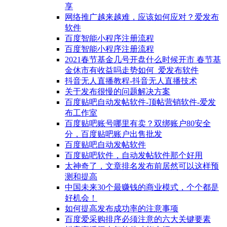
享
网络推广越来越难，应该如何应对？爱发布
软件
百度智能小程序注册流程
百度智能小程序注册流程
2021春节基金几号开盘什么时候开市 春节基
金休市有收益吗走势如何_爱发布软件
抖音无人直播教程-抖音无人直播技术
关于发布很慢的问题解决方案
百度贴吧自动发帖软件-顶帖营销软件-爱发
布工作室
百度贴吧账号哪里有卖？双绑账户80安全
分，百度贴吧账户出售批发
百度贴吧自动发帖软件
百度贴吧软件，自动发帖软件那个好用
太神奇了，文章排名发布前居然可以这样预
测和提高
中国未来30个最赚钱的商业模式，个个都是
好机会！
如何提高发布成功率的注意事项
百度爱采购排序必须注意的六大关键要素