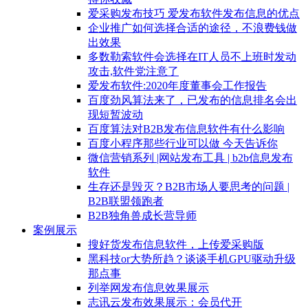
爱采购发布技巧 爱发布软件发布信息的优点
企业推广如何选择合适的途径，不浪费钱做
出效果
多数勒索软件会选择在IT人员不上班时发动
攻击,软件党注意了
爱发布软件:2020年度董事会工作报告
百度劲风算法来了，已发布的信息排名会出
现短暂波动
百度算法对B2B发布信息软件有什么影响
百度小程序那些行业可以做 今天告诉你
微信营销系列 |网站发布工具 | b2b信息发布
软件
生存还是毁灭？B2B市场人要思考的问题 |
B2B联盟领跑者
B2B独角兽成长营导师
案例展示
搜好货发布信息软件，上传爱采购版
黑科技or大势所趋？谈谈手机GPU驱动升级
那点事
列举网发布信息效果展示
志讯云发布效果展示：会员代开