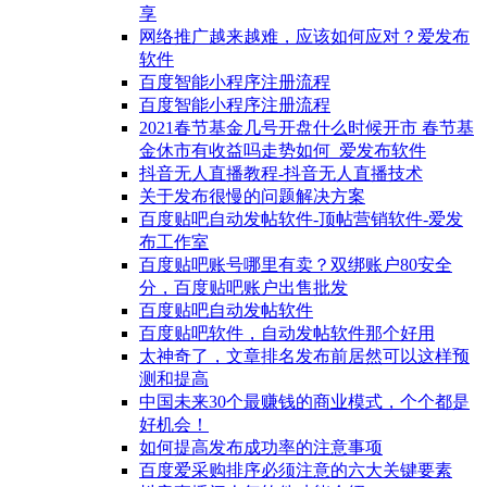
享
网络推广越来越难，应该如何应对？爱发布
软件
百度智能小程序注册流程
百度智能小程序注册流程
2021春节基金几号开盘什么时候开市 春节基
金休市有收益吗走势如何_爱发布软件
抖音无人直播教程-抖音无人直播技术
关于发布很慢的问题解决方案
百度贴吧自动发帖软件-顶帖营销软件-爱发
布工作室
百度贴吧账号哪里有卖？双绑账户80安全
分，百度贴吧账户出售批发
百度贴吧自动发帖软件
百度贴吧软件，自动发帖软件那个好用
太神奇了，文章排名发布前居然可以这样预
测和提高
中国未来30个最赚钱的商业模式，个个都是
好机会！
如何提高发布成功率的注意事项
百度爱采购排序必须注意的六大关键要素