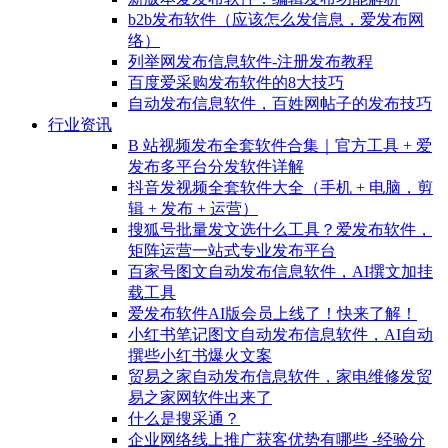
b2b发布软件（应该怎么发信息，爱发布网
络）
列举网发布信息软件-注册发布教程
百度爱采购发布软件的8大技巧
自动发布信息软件，百姓网帖子的发布技巧
行业资讯
B 站视频发布全套软件合集｜官方工具 + 爱
发布多平台分发软件详解
抖音发视频全套软件大全（手机 + 电脑，剪
辑 + 发布 + 运营）
搜狐号批量发文选什么工具？爱发布软件，
矩阵运营一站式专业发布平台
百家号图文自动发布信息软件，AI撰文加挂
载工具
爱发布软件AI版会员上线了！快来了解！
小红书笔记图文自动发布信息软件，AI自动
撰些小红书爆火文案
贸易之家自动发布信息软件，家电维修发贸
易之家网软件出来了
什么是搜采通？
企业网络线上推广获客优势有哪些 -经验分