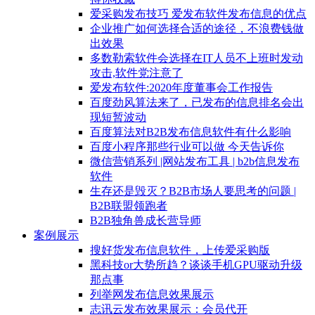
爱采购发布技巧 爱发布软件发布信息的优点
企业推广如何选择合适的途径，不浪费钱做
出效果
多数勒索软件会选择在IT人员不上班时发动
攻击,软件党注意了
爱发布软件:2020年度董事会工作报告
百度劲风算法来了，已发布的信息排名会出
现短暂波动
百度算法对B2B发布信息软件有什么影响
百度小程序那些行业可以做 今天告诉你
微信营销系列 |网站发布工具 | b2b信息发布
软件
生存还是毁灭？B2B市场人要思考的问题 |
B2B联盟领跑者
B2B独角兽成长营导师
案例展示
搜好货发布信息软件，上传爱采购版
黑科技or大势所趋？谈谈手机GPU驱动升级
那点事
列举网发布信息效果展示
志讯云发布效果展示：会员代开