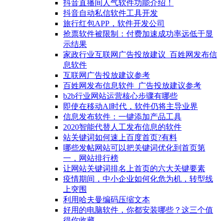
抖音直播间人气软件功能介绍！
抖音自动私信软件工具开发
旅行红包APP，软件开发公司
抢票软件被限制：付费加速成功率远低于显
示结果
家政行业互联网广告投放建议_百姓网发布信
息软件
互联网广告投放建议参考
百姓网发布信息软件_广告投放建议参考
b2b行业网站运营核心步骤有哪些
即使在移动AI时代，软件仍将主导业界
信息发布软件：一键添加产品工具
2020智能代替人工发布信息的软件
站关键词如何速上百度首页?有料
哪些发帖网站可以把关键词优化到首页第
一，网站排行榜
让网站关键词排名上首页的六大关键要素
疫情期间，中小企业如何化危为机，转型线
上突围
利用哈夫曼编码压缩文本
好用的电脑软件，你都安装哪些？这三个值
得你收藏